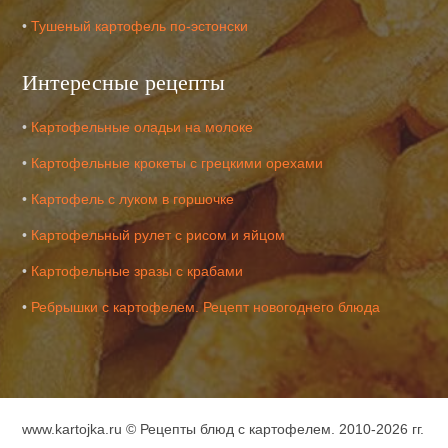
•
Тушеный картофель по-эстонски
Интересные рецепты
•
Картофельные оладьи на молоке
•
Картофельные крокеты с грецкими орехами
•
Картофель с луком в горшочке
•
Картофельный рулет с рисом и яйцом
•
Картофельные зразы с крабами
•
Ребрышки с картофелем. Рецепт новогоднего блюда
www.kartojka.ru ©
Рецепты блюд с картофелем
. 2010-2026 гг.