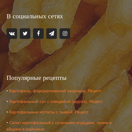
В социальных сетях
Популярные рецепты
•
Картофель, фаршированный окороком. Рецепт
•
Картофельный суп с говядиной (шурпа). Рецепт
•
Картофельные котлеты с тыквой. Рецепт
•
Салат картофельный с солеными огурцами, луком и
яйцами в майонезе