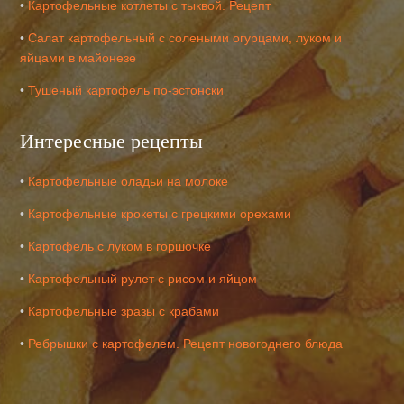
•
Картофельные котлеты с тыквой. Рецепт
•
Салат картофельный с солеными огурцами, луком и
яйцами в майонезе
•
Тушеный картофель по-эстонски
Интересные рецепты
•
Картофельные оладьи на молоке
•
Картофельные крокеты с грецкими орехами
•
Картофель с луком в горшочке
•
Картофельный рулет с рисом и яйцом
•
Картофельные зразы с крабами
•
Ребрышки с картофелем. Рецепт новогоднего блюда