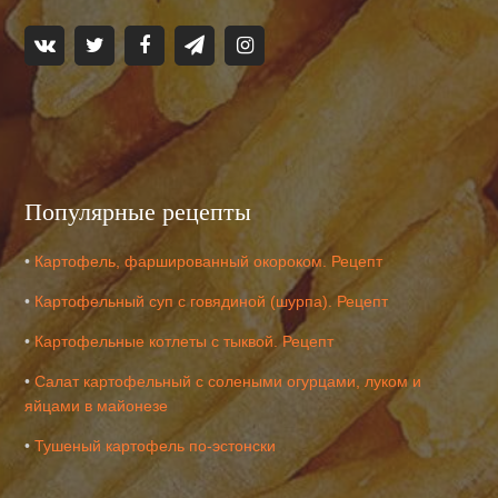
Популярные рецепты
•
Картофель, фаршированный окороком. Рецепт
•
Картофельный суп с говядиной (шурпа). Рецепт
•
Картофельные котлеты с тыквой. Рецепт
•
Салат картофельный с солеными огурцами, луком и
яйцами в майонезе
•
Тушеный картофель по-эстонски