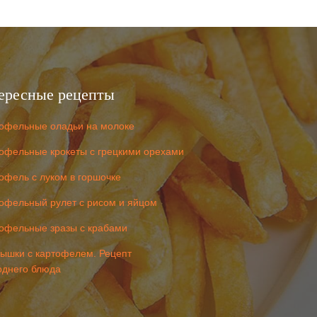
ересные рецепты
офельные оладьи на молоке
офельные крокеты с грецкими орехами
офель с луком в горшочке
офельный рулет с рисом и яйцом
офельные зразы с крабами
ышки с картофелем. Рецепт
однего блюда