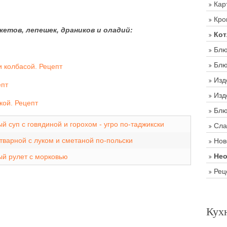
Кар
Кро
етов, лепешек, драников и оладий:
Кот
Блю
Блю
 колбасой. Рецепт
Изд
епт
Изд
кой. Рецепт
Блю
 суп с говядиной и горохом - угро по-таджикски
Сла
тварной с луком и сметаной по-польски
Нов
Нео
й рулет с морковью
Рец
Кух