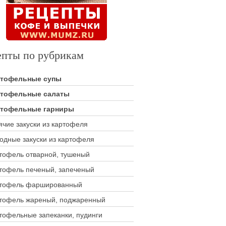
епты по рубрикам
ртофельные супы
тофельные салаты
тофельные гарниры
ячие закуски из картофеля
одные закуски из картофеля
тофель отварной, тушеный
тофель печеный, запеченый
тофель фаршированный
тофель жареный, поджаренный
тофельные запеканки, пудинги