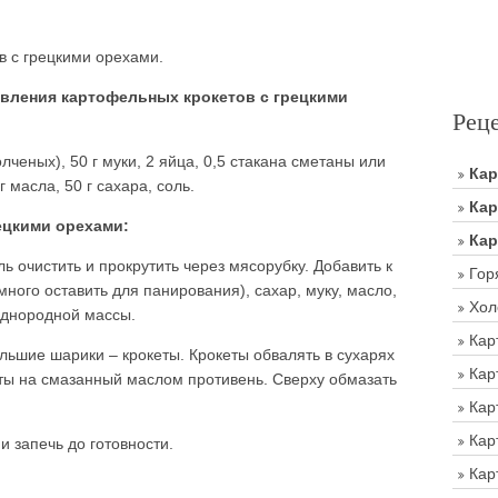
 с грецкими орехами.
вления картофельных крокетов с грецкими
Рец
олченых), 50 г муки, 2 яйца, 0,5 стакана сметаны или
Ка
 масла, 50 г сахара, соль.
Кар
ецкими орехами:
Кар
 очистить и прокрутить через мясорубку. Добавить к
Гор
ного оставить для панирования), сахар, муку, масло,
Хол
однородной массы.
Кар
льшие шарики – крокеты. Крокеты обвалять в сухарях
Кар
ты на смазанный маслом противень. Сверху обмазать
Кар
Кар
и запечь до готовности.
Кар