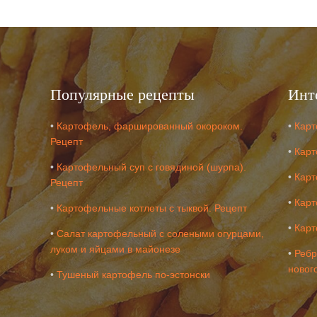
Популярные рецепты
Инт
•
Картофель, фаршированный окороком.
•
Карт
Рецепт
•
Карт
•
Картофельный суп с говядиной (шурпа).
•
Карт
Рецепт
•
Карт
•
Картофельные котлеты с тыквой. Рецепт
•
Карт
•
Салат картофельный с солеными огурцами,
луком и яйцами в майонезе
•
Ребр
новог
•
Тушеный картофель по-эстонски