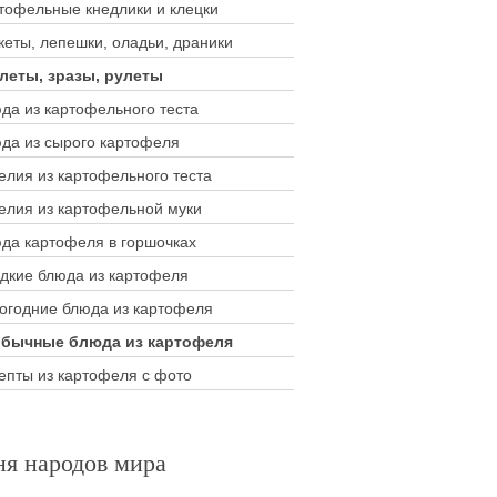
тофельные кнедлики и клецки
кеты, лепешки, оладьи, драники
леты, зразы, рулеты
да из картофельного теста
да из сырого картофеля
елия из картофельного теста
елия из картофельной муки
да картофеля в горшочках
дкие блюда из картофеля
огодние блюда из картофеля
бычные блюда из картофеля
епты из картофеля с фото
ня народов мира