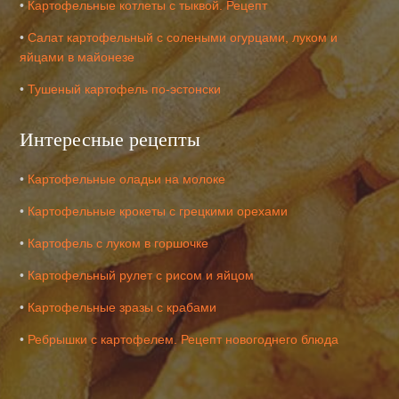
•
Картофельные котлеты с тыквой. Рецепт
•
Салат картофельный с солеными огурцами, луком и
яйцами в майонезе
•
Тушеный картофель по-эстонски
Интересные рецепты
•
Картофельные оладьи на молоке
•
Картофельные крокеты с грецкими орехами
•
Картофель с луком в горшочке
•
Картофельный рулет с рисом и яйцом
•
Картофельные зразы с крабами
•
Ребрышки с картофелем. Рецепт новогоднего блюда