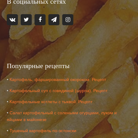
В социальных сетях
Популярные рецепты
•
Картофель, фаршированный окороком. Рецепт
•
Картофельный суп с говядиной (шурпа). Рецепт
•
Картофельные котлеты с тыквой. Рецепт
•
Салат картофельный с солеными огурцами, луком и
яйцами в майонезе
•
Тушеный картофель по-эстонски