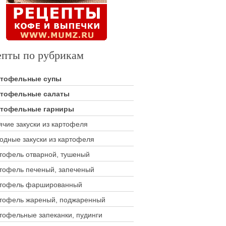
епты по рубрикам
ртофельные супы
тофельные салаты
тофельные гарниры
ячие закуски из картофеля
одные закуски из картофеля
тофель отварной, тушеный
тофель печеный, запеченый
тофель фаршированный
тофель жареный, поджаренный
тофельные запеканки, пудинги