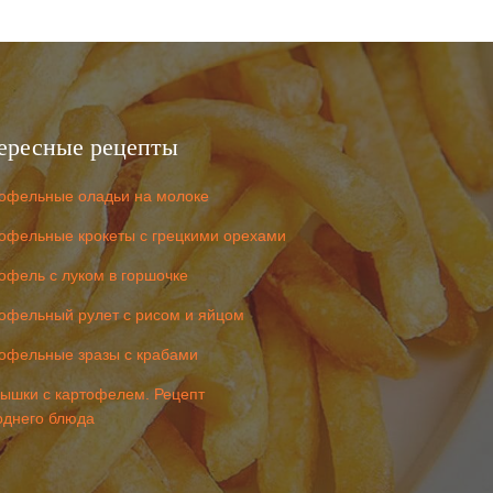
ересные рецепты
офельные оладьи на молоке
офельные крокеты с грецкими орехами
офель с луком в горшочке
офельный рулет с рисом и яйцом
офельные зразы с крабами
ышки с картофелем. Рецепт
однего блюда