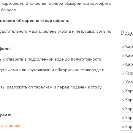
о картофеля. В качестве гарнира обжаренный картофель
 блюдом.
вления обжаренного картофеля:
Рец
растительного масла, зелень укропа и петрушки, соль по
Ка
феля:
Кар
 и отварить в подсоленной воде до полуготовности.
Кар
 дольками или кружочками и обжарить на сковороде в
Гор
Хол
ь, разложить оп тарелкам и перед подачей к столу
Кар
Кар
Кар
феля:
Кар
пт гарнира
Кар