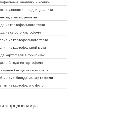
тофельные кнедлики и клецки
кеты, лепешки, оладьи, драники
леты, зразы, рулеты
да из картофельного теста
да из сырого картофеля
елия из картофельного теста
елия из картофельной муки
да картофеля в горшочках
дкие блюда из картофеля
огодние блюда из картофеля
бычные блюда из картофеля
епты из картофеля с фото
ня народов мира