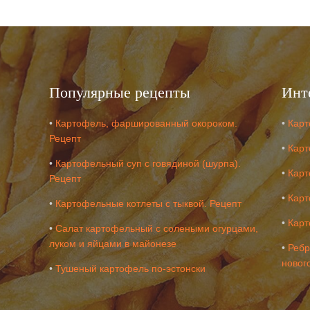
Популярные рецепты
Инт
•
Картофель, фаршированный окороком.
•
Карт
Рецепт
•
Карт
•
Картофельный суп с говядиной (шурпа).
•
Карт
Рецепт
•
Карт
•
Картофельные котлеты с тыквой. Рецепт
•
Карт
•
Салат картофельный с солеными огурцами,
луком и яйцами в майонезе
•
Ребр
новог
•
Тушеный картофель по-эстонски