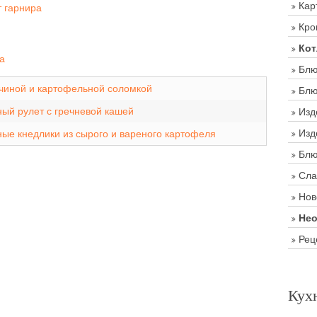
Кар
т гарнира
Кро
Кот
а
Блю
тчиной и картофельной соломкой
Блю
ый рулет с гречневой кашей
Изд
Изд
ые кнедлики из сырого и вареного картофеля
Блю
Сла
Нов
Нео
Рец
Кух