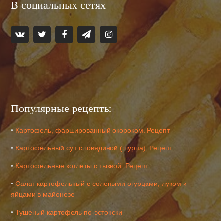
В социальных сетях
Популярные рецепты
•
Картофель, фаршированный окороком. Рецепт
•
Картофельный суп с говядиной (шурпа). Рецепт
•
Картофельные котлеты с тыквой. Рецепт
•
Салат картофельный с солеными огурцами, луком и
яйцами в майонезе
•
Тушеный картофель по-эстонски