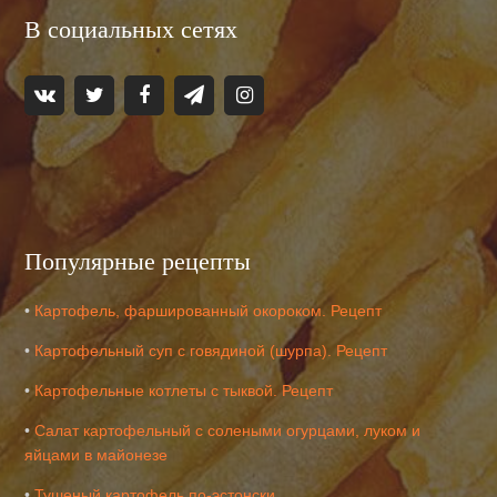
В социальных сетях
Популярные рецепты
•
Картофель, фаршированный окороком. Рецепт
•
Картофельный суп с говядиной (шурпа). Рецепт
•
Картофельные котлеты с тыквой. Рецепт
•
Салат картофельный с солеными огурцами, луком и
яйцами в майонезе
•
Тушеный картофель по-эстонски