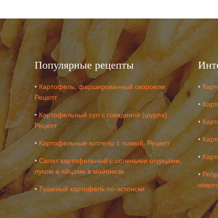
Популярные рецепты
Инт
•
Картофель, фаршированный окороком.
•
Карт
Рецепт
•
Карт
•
Картофельный суп с говядиной (шурпа).
•
Карт
Рецепт
•
Карт
•
Картофельные котлеты с тыквой. Рецепт
•
Карт
•
Салат картофельный с солеными огурцами,
луком и яйцами в майонезе
•
Ребр
новог
•
Тушеный картофель по-эстонски