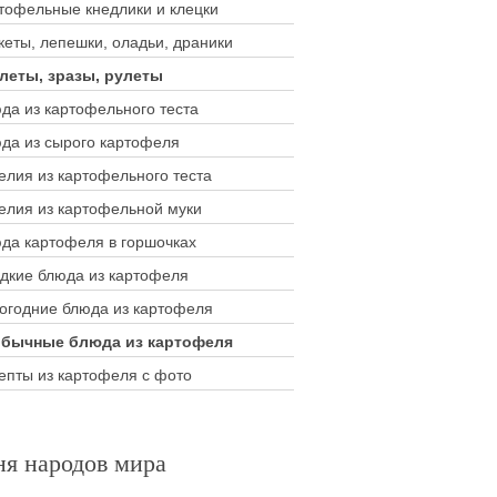
тофельные кнедлики и клецки
кеты, лепешки, оладьи, драники
леты, зразы, рулеты
да из картофельного теста
да из сырого картофеля
елия из картофельного теста
елия из картофельной муки
да картофеля в горшочках
дкие блюда из картофеля
огодние блюда из картофеля
бычные блюда из картофеля
епты из картофеля с фото
ня народов мира