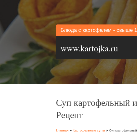
Блюда с картофелем - свыше 1
www.kartojka.ru
Суп картофельный и
Рецепт
Главная
Картофельные супы
➤
➤ Суп картофельный 