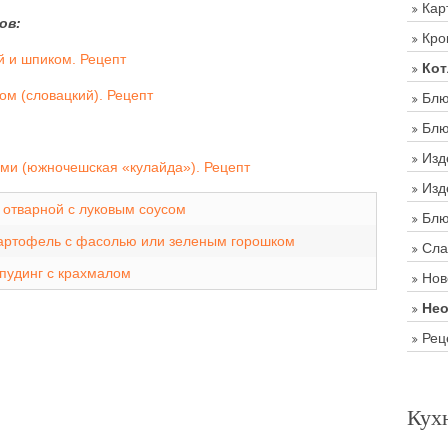
Кар
ов:
Кро
й и шпиком. Рецепт
Кот
м (словацкий). Рецепт
Блю
Блю
Изд
ми (южночешская «кулайда»). Рецепт
Изд
 отварной с луковым соусом
Блю
артофель с фасолью или зеленым горошком
Сла
пудинг с крахмалом
Нов
Нео
Рец
Кух