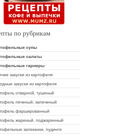
епты по рубрикам
ртофельные супы
тофельные салаты
тофельные гарниры
ячие закуски из картофеля
одные закуски из картофеля
тофель отварной, тушеный
тофель печеный, запеченый
тофель фаршированный
тофель жареный, поджаренный
тофельные запеканки, пудинги