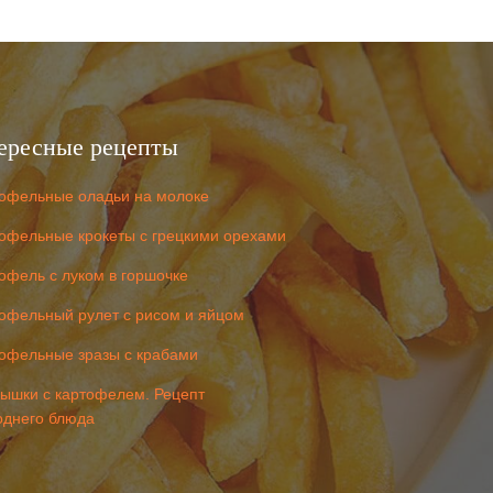
ересные рецепты
офельные оладьи на молоке
офельные крокеты с грецкими орехами
офель с луком в горшочке
офельный рулет с рисом и яйцом
офельные зразы с крабами
ышки с картофелем. Рецепт
однего блюда