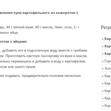
вления супа картофельного из сыворотки с
Рец
ы, 40 г мягкой муки, 40 г масла, тмин, соль, 1- г
реных яйца.
Ка
ротки с яйцами:
Кар
, добавить его в подсоленную воду вместе с грибами
Кар
м. Приготовить светлую пассеровку из муки и масла,
Гор
тельно перемешать и добавить в воду с картофелем.
опом или шнитт-луком.
Хол
ми подавать, предварительно положив несколько
Кар
Кар
Кар
Кар
Кар