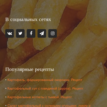
В социальных сетях
Популярные рецепты
•
Картофель, фаршированный окороком. Рецепт
•
Картофельный суп с говядиной (шурпа). Рецепт
•
Картофельные котлеты с тыквой. Рецепт
•
Салат картофельный с солеными огурцами, луком и