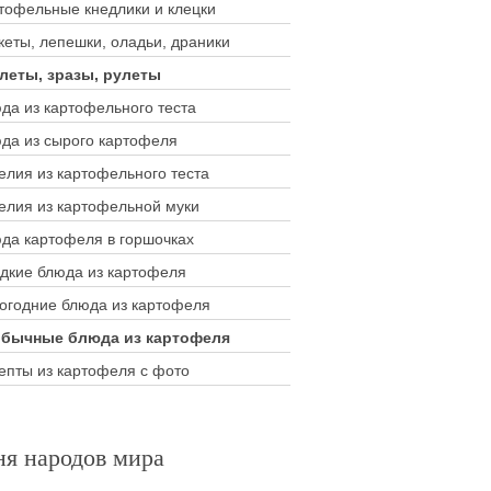
тофельные кнедлики и клецки
кеты, лепешки, оладьи, драники
леты, зразы, рулеты
да из картофельного теста
да из сырого картофеля
елия из картофельного теста
елия из картофельной муки
да картофеля в горшочках
дкие блюда из картофеля
огодние блюда из картофеля
бычные блюда из картофеля
епты из картофеля с фото
ня народов мира