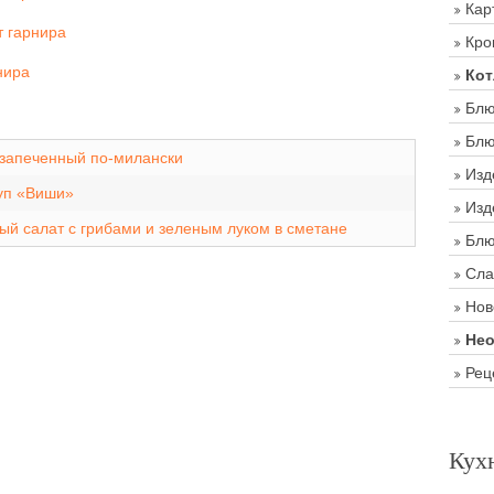
Кар
т гарнира
Кро
нира
Кот
Блю
Блю
 запеченный по-милански
Изд
уп «Виши»
Изд
й салат с грибами и зеленым луком в сметане
Блю
Сла
Нов
Нео
Рец
Кух