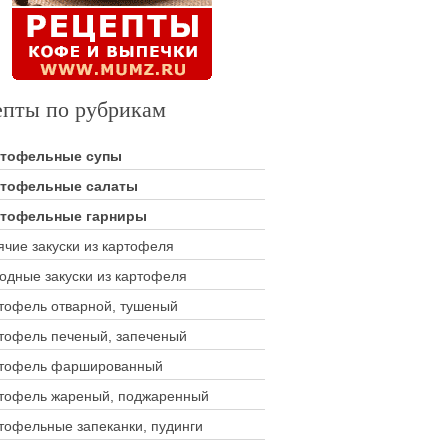
епты по рубрикам
ртофельные супы
тофельные салаты
тофельные гарниры
ячие закуски из картофеля
одные закуски из картофеля
тофель отварной, тушеный
тофель печеный, запеченый
тофель фаршированный
тофель жареный, поджаренный
тофельные запеканки, пудинги