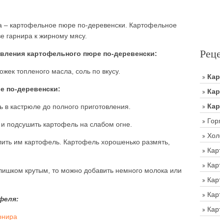
а – картофельное пюре по-деревенски. Картофельное
е гарнира к жирному мясу.
Рец
вления картофельного пюре по-деревенски:
ожек топленого масла, соль по вкусу.
Ка
е по-деревенски:
Кар
Кар
ь в кастрюле до полного приготовления.
Гор
 и подсушить картофель на слабом огне.
Хол
алить им картофель. Картофель хорошенько размять,
Кар
Кар
лишком крутым, то можно добавить немного молока или
Кар
Кар
феля:
Кар
рнира