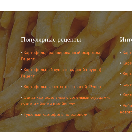
Популярные рецепты
Инт
•
Картофель, фаршированный окороком.
•
Карт
Рецепт
•
Карт
•
Картофельный суп с говядиной (шурпа).
•
Карт
Рецепт
•
Карт
•
Картофельные котлеты с тыквой. Рецепт
•
Карт
•
Салат картофельный с солеными огурцами,
луком и яйцами в майонезе
•
Ребр
новог
•
Тушеный картофель по-эстонски