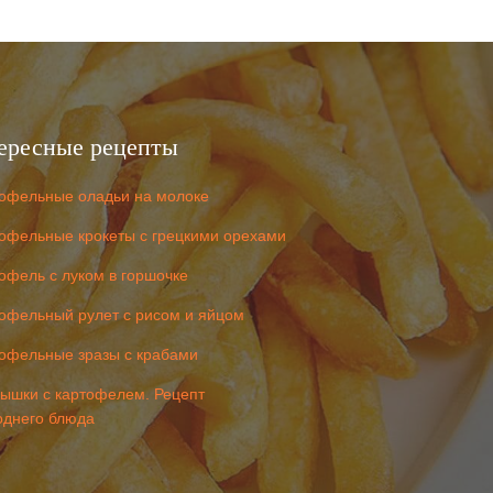
ересные рецепты
офельные оладьи на молоке
офельные крокеты с грецкими орехами
офель с луком в горшочке
офельный рулет с рисом и яйцом
офельные зразы с крабами
ышки с картофелем. Рецепт
однего блюда