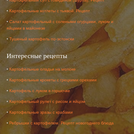
•
Картофельный суп с говядиной (шурпа). Рецепт
•
Картофельные котлеты с тыквой. Рецепт
•
Салат картофельный с солеными огурцами, луком и
яйцами в майонезе
•
Тушеный картофель по-эстонски
Интересные рецепты
•
Картофельные оладьи на молоке
•
Картофельные крокеты с грецкими орехами
•
Картофель с луком в горшочке
•
Картофельный рулет с рисом и яйцом
•
Картофельные зразы с крабами
•
Ребрышки с картофелем. Рецепт новогоднего блюда