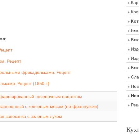
Кар
Кро
Кот
Блю
ов:
Блю
Изд
Рецепт
Изд
м. Рецепт
Блю
фельными фрикадельками. Рецепт
Сла
ьками. Рецепт (1850 г.)
Нов
Нео
 фаршированный печеночным паштетом
Рец
запеченный с копченым мясом (по-французски)
я запеканка с зеленым луком
Кух