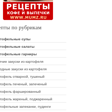
епты по рубрикам
ртофельные супы
тофельные салаты
тофельные гарниры
ячие закуски из картофеля
одные закуски из картофеля
тофель отварной, тушеный
тофель печеный, запеченый
тофель фаршированный
тофель жареный, поджаренный
тофельные запеканки, пудинги