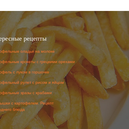
ересные рецепты
офельные оладьи на молоке
офельные крокеты с грецкими орехами
офель с луком в горшочке
офельный рулет с рисом и яйцом
офельные зразы с крабами
ышки с картофелем. Рецепт
однего блюда