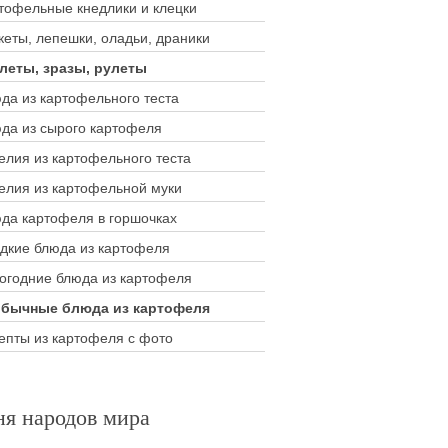
тофельные кнедлики и клецки
кеты, лепешки, оладьи, драники
леты, зразы, рулеты
да из картофельного теста
да из сырого картофеля
елия из картофельного теста
елия из картофельной муки
да картофеля в горшочках
дкие блюда из картофеля
огодние блюда из картофеля
бычные блюда из картофеля
епты из картофеля с фото
ня народов мира