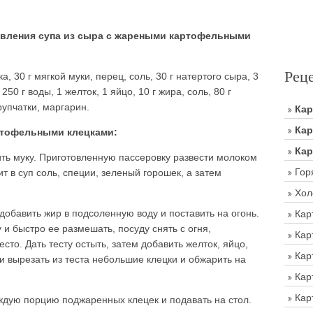
вления супа из сыра с жареными картофельными
Рец
ка, 30 г мягкой муки, перец, соль, 30 г натертого сыра, 3
250 г воды, 1 желток, 1 яйцо, 10 г жира, соль, 80 г
рупчатки, маргарин.
Ка
Кар
ртофельными клецками:
Кар
ить муку. Приготовленную пассеровку развести молоком
Гор
т в суп соль, специи, зеленый горошек, а затем
Хол
обавить жир в подсоленную воду и поставить на огонь.
Кар
 и быстро ее размешать, посуду снять с огня,
Кар
то. Дать тесту остыть, затем добавить желток, яйцо,
Кар
 вырезать из теста небольшие клецки и обжарить на
Кар
Кар
аждую порцию поджаренных клецек и подавать на стол.