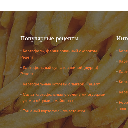
Популярные рецепты
Инт
•
Картофель, фаршированный окороком.
•
Карт
Рецепт
•
Карт
•
Картофельный суп с говядиной (шурпа).
•
Карт
Рецепт
•
Карт
•
Картофельные котлеты с тыквой. Рецепт
•
Карт
•
Салат картофельный с солеными огурцами,
луком и яйцами в майонезе
•
Ребр
новог
•
Тушеный картофель по-эстонски