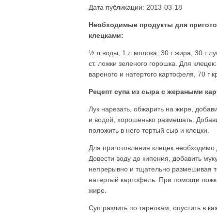
Дата публикации: 2013-03-18
Необходимые продукты для пригото
клецками:
½ л воды, 1 л молока, 30 г жира, 30 г лу
ст. ложки зеленого горошка. Для клецек: 
вареного и натертого картофеля, 70 г к
Рецепт супа из сыра с жераными ка
Лук нарезать, обжарить на жире, добав
и водой, хорошенько размешать. Добави
положить в него тертый сыр и клецки.
Для приготовления клецек необходимо д
Довести воду до кипения, добавить муку
непрерывно и тщательно размешивая тес
натертый картофель. При помощи ложки
жире.
Суп разлить по тарелкам, опустить в к