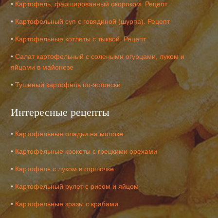
•
Картофель, фаршированный окороком. Рецепт
•
Картофельный суп с говядиной (шурпа). Рецепт
•
Картофельные котлеты с тыквой. Рецепт
•
Салат картофельный с солеными огурцами, луком и
яйцами в майонезе
•
Тушеный картофель по-эстонски
Интересные рецепты
•
Картофельные оладьи на молоке
•
Картофельные крокеты с грецкими орехами
•
Картофель с луком в горшочке
•
Картофельный рулет с рисом и яйцом
•
Картофельные зразы с крабами