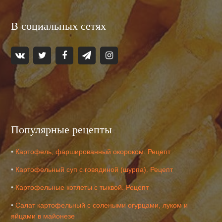
В социальных сетях
Популярные рецепты
•
Картофель, фаршированный окороком. Рецепт
•
Картофельный суп с говядиной (шурпа). Рецепт
•
Картофельные котлеты с тыквой. Рецепт
•
Салат картофельный с солеными огурцами, луком и
яйцами в майонезе