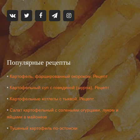
Популярные рецепты
•
Картофель, фаршированный окороком. Рецепт
•
Картофельный суп с говядиной (шурпа). Рецепт
•
Картофельные котлеты с тыквой. Рецепт
•
Салат картофельный с солеными огурцами, луком и
яйцами в майонезе
•
Тушеный картофель по-эстонски