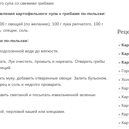
о супа со свежими грибами.
ления картофельного супа с грибами по-польски:
00 г овощей (по желанию), 100 г лука репчатого, 100 г
Рец
, специи, соль.
и по-польски:
Ка
подсоленной воде до мягкости.
Кар
ать. Лук очистить, промыть и нарезать. Отварить грибы
Кар
пеций.
Гор
ать муку, добавить отваренные овощи. Залить бульоном,
Хол
рец и соль и недолго проварить.
Кар
равить сметаной и посыпать измельченной зеленью
Кар
Кар
й, перловой кашей или клецками.
Кар
Кар