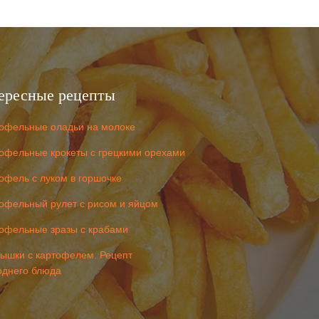
ересные рецепты
офельные оладьи на молоке
офельные крокеты с грецкими орехами
офель с луком в горшочке
офельный рулет с рисом и яйцом
офельные зразы с крабами
ышки с картофелем. Рецепт
однего блюда