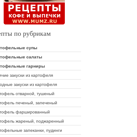
епты по рубрикам
ртофельные супы
тофельные салаты
тофельные гарниры
ячие закуски из картофеля
одные закуски из картофеля
тофель отварной, тушеный
тофель печеный, запеченый
тофель фаршированный
тофель жареный, поджаренный
тофельные запеканки, пудинги