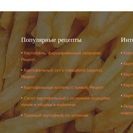
Популярные рецепты
Инт
•
Картофель, фаршированный окороком.
•
Карт
Рецепт
•
Карт
•
Картофельный суп с говядиной (шурпа).
•
Карт
Рецепт
•
Карт
•
Картофельные котлеты с тыквой. Рецепт
•
Карт
•
Салат картофельный с солеными огурцами,
луком и яйцами в майонезе
•
Ребр
новог
•
Тушеный картофель по-эстонски