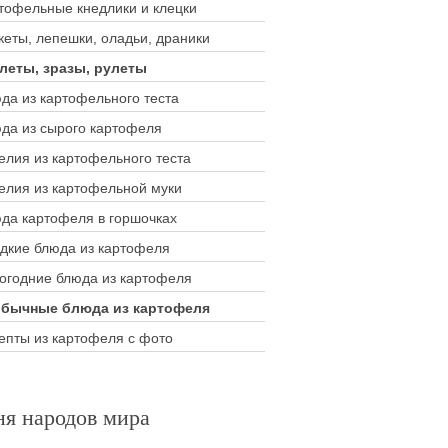
тофельные кнедлики и клецки
кеты, лепешки, оладьи, драники
леты, зразы, рулеты
да из картофельного теста
да из сырого картофеля
елия из картофельного теста
елия из картофельной муки
да картофеля в горшочках
дкие блюда из картофеля
огодние блюда из картофеля
бычные блюда из картофеля
епты из картофеля с фото
ня народов мира