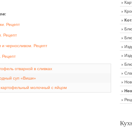
Кар
Кро
ов:
Кот
и. Рецепт
Блю
. Рецепт
Блю
 и черносливом. Рецепт
Изд
Изд
. Рецепт
Блю
тофель отварной в сливках
Сла
одный суп «Виши»
Нов
 картофельный молочный с яйцом
Нео
Рец
Кух