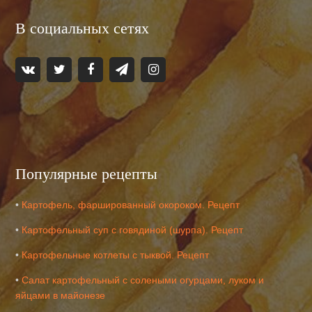
В социальных сетях
Популярные рецепты
•
Картофель, фаршированный окороком. Рецепт
•
Картофельный суп с говядиной (шурпа). Рецепт
•
Картофельные котлеты с тыквой. Рецепт
•
Салат картофельный с солеными огурцами, луком и
яйцами в майонезе