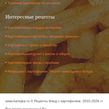
•
Тушеный картофель по-эстонски
Интересные рецепты
•
Картофельные оладьи на молоке
•
Картофельные крокеты с грецкими орехами
•
Картофель с луком в горшочке
•
Картофельный рулет с рисом и яйцом
•
Картофельные зразы с крабами
•
Ребрышки с картофелем. Рецепт новогоднего блюда
www.kartojka.ru ©
Рецепты блюд с картофелем
. 2010-2026 гг.
Все права защищены!
En