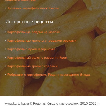
•
Тушеный картофель по-эстонски
Интересные рецепты
•
Картофельные оладьи на молоке
•
Картофельные крокеты с грецкими орехами
•
Картофель с луком в горшочке
•
Картофельный рулет с рисом и яйцом
•
Картофельные зразы с крабами
•
Ребрышки с картофелем. Рецепт новогоднего блюда
www.kartojka.ru ©
Рецепты блюд с картофелем
. 2010-2026 гг.