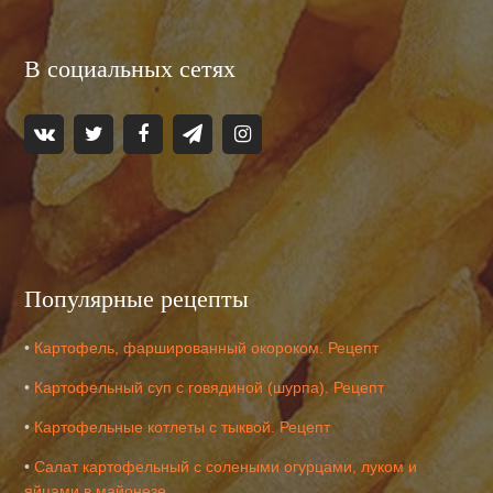
В социальных сетях
Популярные рецепты
•
Картофель, фаршированный окороком. Рецепт
•
Картофельный суп с говядиной (шурпа). Рецепт
•
Картофельные котлеты с тыквой. Рецепт
•
Салат картофельный с солеными огурцами, луком и
яйцами в майонезе