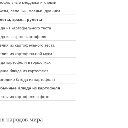
тофельные кнедлики и клецки
кеты, лепешки, оладьи, драники
леты, зразы, рулеты
да из картофельного теста
да из сырого картофеля
елия из картофельного теста
елия из картофельной муки
да картофеля в горшочках
дкие блюда из картофеля
огодние блюда из картофеля
бычные блюда из картофеля
епты из картофеля с фото
ня народов мира