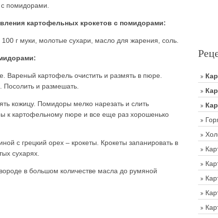
 с помидорами.
вления картофельных крокетов с помидорами:
, 100 г муки, молотые сухари, масло для жарения, соль.
Рец
омидорами:
е. Вареный картофель очистить и размять в пюре.
Ка
. Посолить и размешать.
Кар
ять кожицу. Помидоры мелко нарезать и слить
Кар
ры к картофельному пюре и все еще раз хорошенько
Гор
Хол
иной с грецкий орех – крокеты. Крокеты запанировать в
Кар
тых сухарях.
Кар
вороде в большом количестве масла до румяной
Кар
Кар
Кар