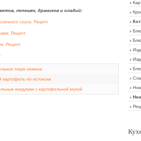
Кар
етов, лепешек, драников и оладий:
Кро
Кот
олочного соуса. Рецепт
Блю
хами. Рецепт
Блю
е. Рецепт
Изд
т
Изд
Блю
ельное пюре нежное
Сла
 картофель по-эстонски
Нов
льные кнедлики с картофельной мукой
Нео
Рец
Кух