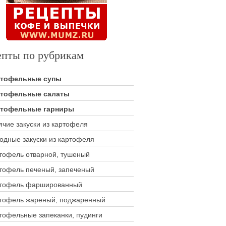
епты по рубрикам
ртофельные супы
тофельные салаты
тофельные гарниры
ячие закуски из картофеля
одные закуски из картофеля
тофель отварной, тушеный
тофель печеный, запеченый
тофель фаршированный
тофель жареный, поджаренный
тофельные запеканки, пудинги