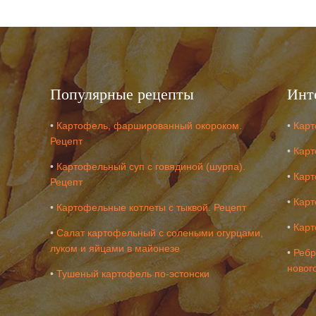
Популярные рецепты
Инт
•
Картофель, фаршированный окороком.
•
Карт
Рецепт
•
Карт
•
Картофельный суп с говядиной (шурпа).
•
Карт
Рецепт
•
Карт
•
Картофельные котлеты с тыквой. Рецепт
•
Карт
•
Салат картофельный с солеными огурцами,
луком и яйцами в майонезе
•
Ребр
новог
•
Тушеный картофель по-эстонски