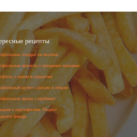
ересные рецепты
офельные оладьи на молоке
офельные крокеты с грецкими орехами
офель с луком в горшочке
офельный рулет с рисом и яйцом
офельные зразы с крабами
ышки с картофелем. Рецепт
однего блюда