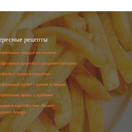
ересные рецепты
офельные оладьи на молоке
офельные крокеты с грецкими орехами
офель с луком в горшочке
офельный рулет с рисом и яйцом
офельные зразы с крабами
ышки с картофелем. Рецепт
однего блюда