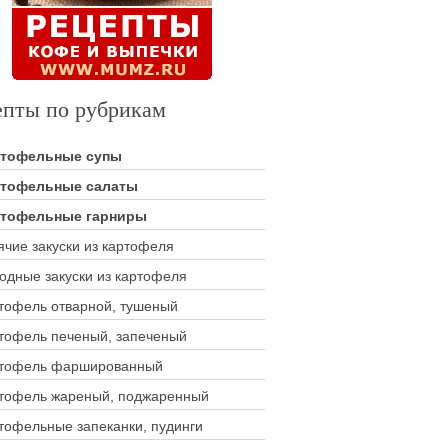
епты по рубрикам
ртофельные супы
тофельные салаты
тофельные гарниры
ячие закуски из картофеля
одные закуски из картофеля
тофель отварной, тушеный
тофель печеный, запеченый
тофель фаршированный
тофель жареный, поджаренный
тофельные запеканки, пудинги