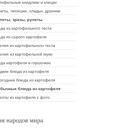
тофельные кнедлики и клецки
кеты, лепешки, оладьи, драники
леты, зразы, рулеты
да из картофельного теста
да из сырого картофеля
елия из картофельного теста
елия из картофельной муки
да картофеля в горшочках
дкие блюда из картофеля
огодние блюда из картофеля
бычные блюда из картофеля
епты из картофеля с фото
ня народов мира