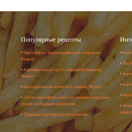
Популярные рецепты
Инт
•
Картофель, фаршированный окороком.
•
Карт
Рецепт
•
Карт
•
Картофельный суп с говядиной (шурпа).
•
Карт
Рецепт
•
Карт
•
Картофельные котлеты с тыквой. Рецепт
•
Карт
•
Салат картофельный с солеными огурцами,
луком и яйцами в майонезе
•
Ребр
новог
•
Тушеный картофель по-эстонски