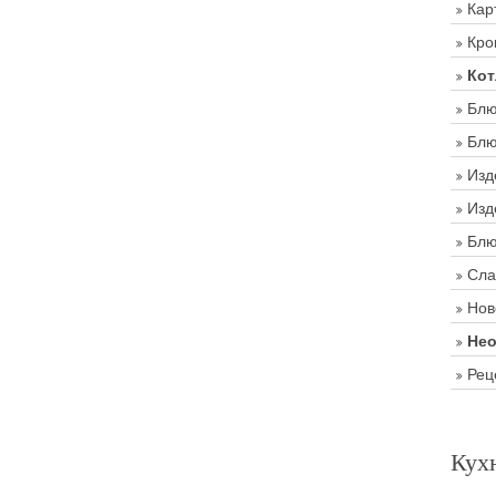
Кар
Кро
Кот
Блю
Блю
Изд
Изд
Блю
Сла
Нов
Нео
Рец
Кух