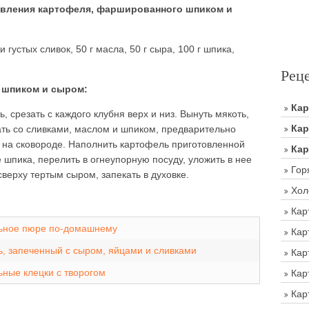
вления картофеля, фаршированного шпиком и
 густых сливок, 50 г масла, 50 г сыра, 100 г шпика,
Рец
 шпиком и сыром:
Ка
, срезать с каждого клубня верх и низ. Вынуть мякоть,
Кар
ать со сливками, маслом и шпиком, предварительно
 на сковороде. Наполнить картофель приготовленной
Кар
шпика, перелить в огнеупорную посуду, уложить в нее
Гор
ерху тертым сыром, запекать в духовке.
Хол
Кар
ьное пюре по-домашнему
Кар
, запеченный с сыром, яйцами и сливками
Кар
ные клецки с творогом
Кар
Кар