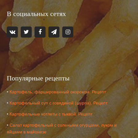
В социальных сетях
Популярные рецепты
•
Картофель, фаршированный окороком. Рецепт
•
Картофельный суп с говядиной (шурпа). Рецепт
•
Картофельные котлеты с тыквой. Рецепт
•
Салат картофельный с солеными огурцами, луком и
яйцами в майонезе