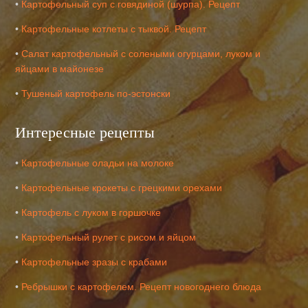
•
Картофельный суп с говядиной (шурпа). Рецепт
•
Картофельные котлеты с тыквой. Рецепт
•
Салат картофельный с солеными огурцами, луком и
яйцами в майонезе
•
Тушеный картофель по-эстонски
Интересные рецепты
•
Картофельные оладьи на молоке
•
Картофельные крокеты с грецкими орехами
•
Картофель с луком в горшочке
•
Картофельный рулет с рисом и яйцом
•
Картофельные зразы с крабами
•
Ребрышки с картофелем. Рецепт новогоднего блюда