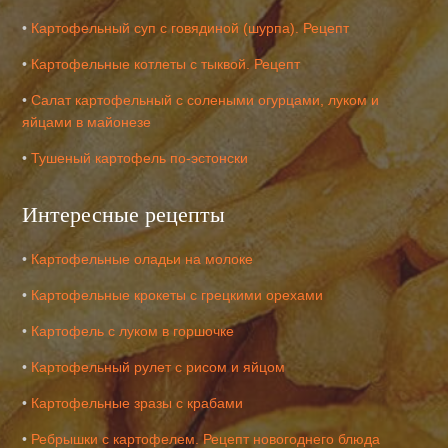
•
Картофельный суп с говядиной (шурпа). Рецепт
•
Картофельные котлеты с тыквой. Рецепт
•
Салат картофельный с солеными огурцами, луком и
яйцами в майонезе
•
Тушеный картофель по-эстонски
Интересные рецепты
•
Картофельные оладьи на молоке
•
Картофельные крокеты с грецкими орехами
•
Картофель с луком в горшочке
•
Картофельный рулет с рисом и яйцом
•
Картофельные зразы с крабами
•
Ребрышки с картофелем. Рецепт новогоднего блюда