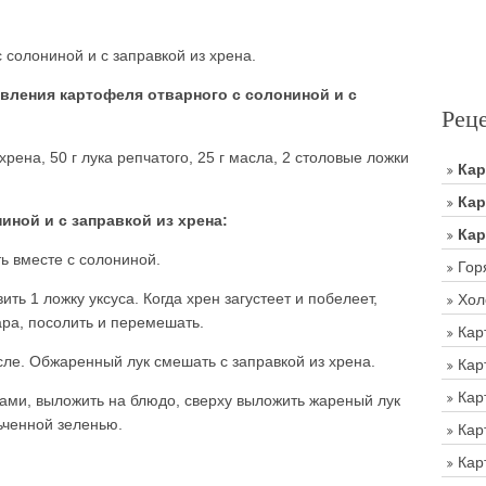
солониной и с заправкой из хрена.
ления картофеля отварного с солониной и с
Рец
хрена, 50 г лука репчатого, 25 г масла, 2 столовые ложки
Ка
Кар
иной и с заправкой из хрена:
Кар
ь вместе с солониной.
Гор
ить 1 ложку уксуса. Когда хрен загустеет и побелеет,
Хол
ара, посолить и перемешать.
Кар
асле. Обжаренный лук смешать с заправкой из хрена.
Кар
Кар
ами, выложить на блюдо, сверху выложить жареный лук
ьченной зеленью.
Кар
Кар