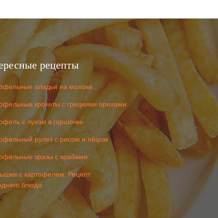
ересные рецепты
офельные оладьи на молоке
офельные крокеты с грецкими орехами
офель с луком в горшочке
офельный рулет с рисом и яйцом
офельные зразы с крабами
ышки с картофелем. Рецепт
однего блюда