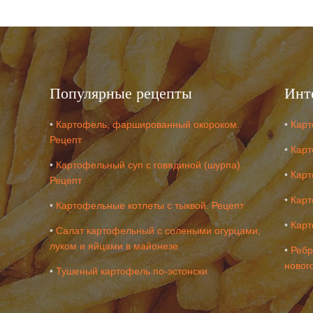
Популярные рецепты
Инт
•
Картофель, фаршированный окороком.
•
Карт
Рецепт
•
Карт
•
Картофельный суп с говядиной (шурпа).
•
Карт
Рецепт
•
Карт
•
Картофельные котлеты с тыквой. Рецепт
•
Карт
•
Салат картофельный с солеными огурцами,
луком и яйцами в майонезе
•
Ребр
новог
•
Тушеный картофель по-эстонски