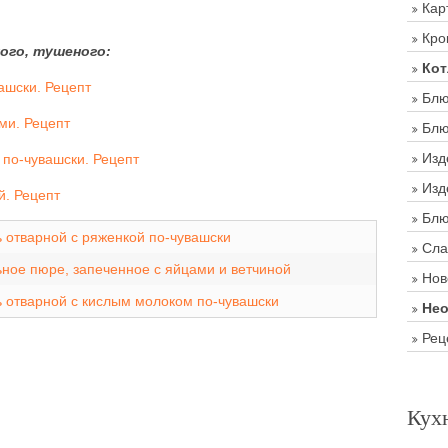
Кар
Кро
ого, тушеного:
Кот
ашски. Рецепт
Блю
ми. Рецепт
Блю
Изд
по-чувашски. Рецепт
Изд
й. Рецепт
Блю
 отварной с ряженкой по-чувашски
Сла
ное пюре, запеченное с яйцами и ветчиной
Нов
 отварной с кислым молоком по-чувашски
Нео
Рец
Кух