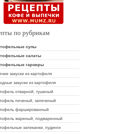
епты по рубрикам
ртофельные супы
тофельные салаты
тофельные гарниры
ячие закуски из картофеля
одные закуски из картофеля
тофель отварной, тушеный
тофель печеный, запеченый
тофель фаршированный
тофель жареный, поджаренный
тофельные запеканки, пудинги