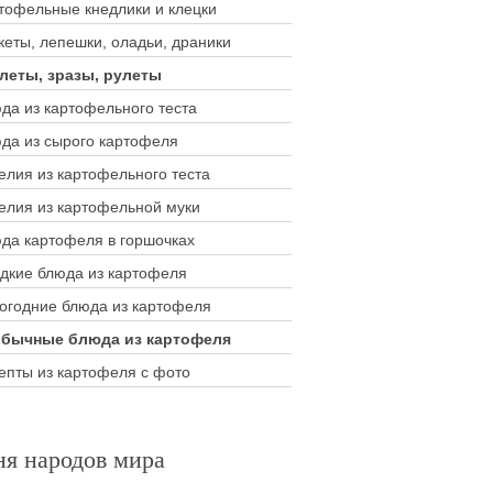
тофельные кнедлики и клецки
кеты, лепешки, оладьи, драники
леты, зразы, рулеты
да из картофельного теста
да из сырого картофеля
елия из картофельного теста
елия из картофельной муки
да картофеля в горшочках
дкие блюда из картофеля
огодние блюда из картофеля
бычные блюда из картофеля
епты из картофеля с фото
ня народов мира