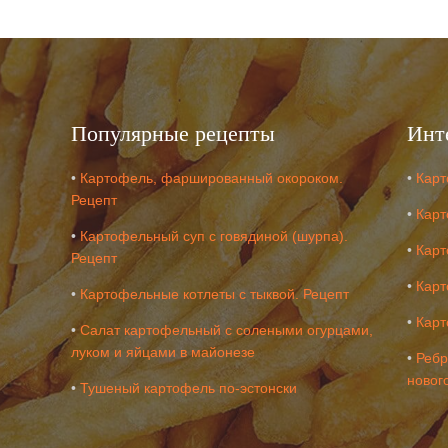
Популярные рецепты
Инт
•
Картофель, фаршированный окороком.
•
Карт
Рецепт
•
Карт
•
Картофельный суп с говядиной (шурпа).
•
Карт
Рецепт
•
Карт
•
Картофельные котлеты с тыквой. Рецепт
•
Карт
•
Салат картофельный с солеными огурцами,
луком и яйцами в майонезе
•
Ребр
новог
•
Тушеный картофель по-эстонски