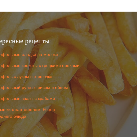
ересные рецепты
офельные оладьи на молоке
офельные крокеты с грецкими орехами
офель с луком в горшочке
офельный рулет с рисом и яйцом
офельные зразы с крабами
ышки с картофелем. Рецепт
однего блюда