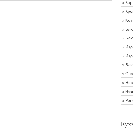
Кар
Кро
Кот
Блю
Блю
Изд
Изд
Блю
Сла
Нов
Нео
Рец
Кух