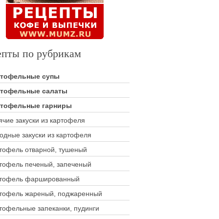
епты по рубрикам
ртофельные супы
тофельные салаты
тофельные гарниры
ячие закуски из картофеля
одные закуски из картофеля
тофель отварной, тушеный
тофель печеный, запеченый
тофель фаршированный
тофель жареный, поджаренный
тофельные запеканки, пудинги