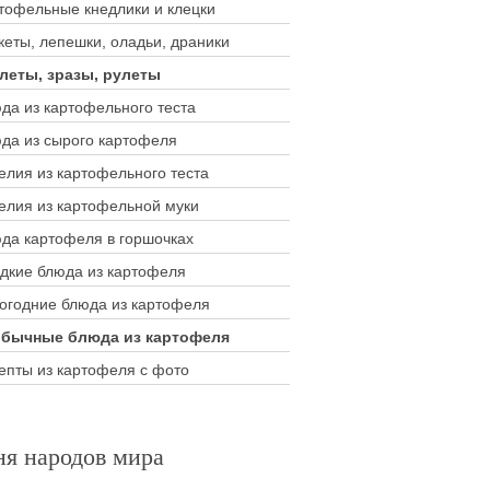
тофельные кнедлики и клецки
кеты, лепешки, оладьи, драники
леты, зразы, рулеты
да из картофельного теста
да из сырого картофеля
елия из картофельного теста
елия из картофельной муки
да картофеля в горшочках
дкие блюда из картофеля
огодние блюда из картофеля
бычные блюда из картофеля
епты из картофеля с фото
ня народов мира