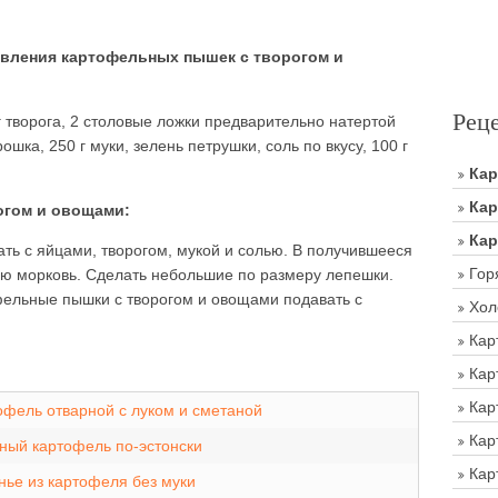
вления картофельных пышек с творогом и
Рец
 г творога, 2 столовые ложки предварительно натертой
ошка, 250 г муки, зелень петрушки, соль по вкусу, 100 г
Ка
Кар
огом и овощами:
Кар
ть с яйцами, творогом, мукой и солью. В получившееся
Гор
ую морковь. Сделать небольшие по размеру лепешки.
фельные пышки с творогом и овощами подавать с
Хол
Кар
Кар
Кар
офель отварной с луком и сметаной
Кар
ный картофель по-эстонски
Кар
нье из картофеля без муки