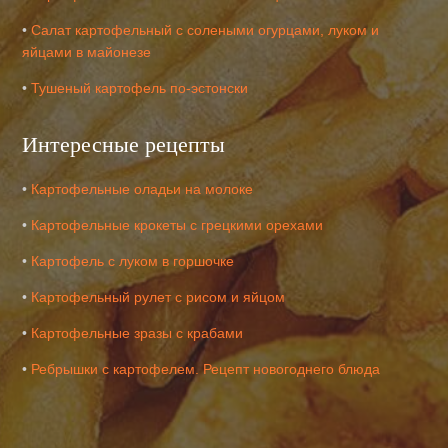
•
Салат картофельный с солеными огурцами, луком и
яйцами в майонезе
•
Тушеный картофель по-эстонски
Интересные рецепты
•
Картофельные оладьи на молоке
•
Картофельные крокеты с грецкими орехами
•
Картофель с луком в горшочке
•
Картофельный рулет с рисом и яйцом
•
Картофельные зразы с крабами
•
Ребрышки с картофелем. Рецепт новогоднего блюда